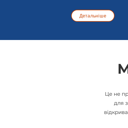
Детальніше
M
Це не пр
для 
відкрива