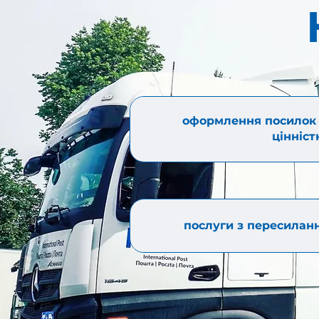
оформлення посилок 
цінніст
послуги з пересиланн