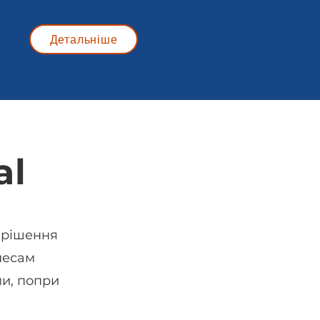
Детальніше
al
 рішення
несам
и, попри