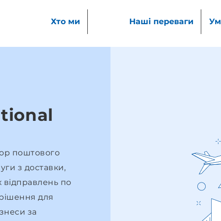
Хто ми
Наші переваги
Ум
tional
ор поштового
уги з доставки,
 відправлень по
 рішення для
ізнеси за