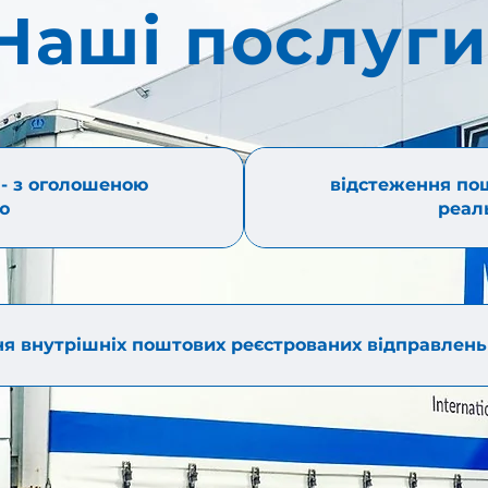
Наші послуги
- з оголошеною
відстеження по
ю
реал
я внутрішніх поштових реєстрованих відправлень 