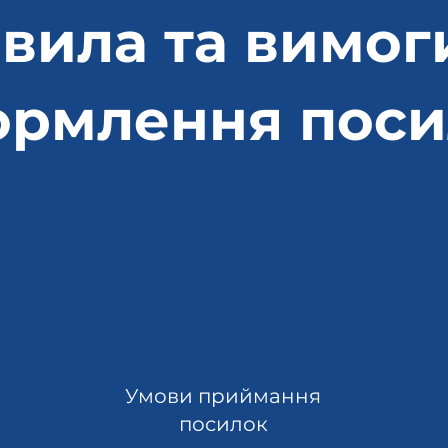
вила та вимог
ормлення поси
Умови приймання
посилок