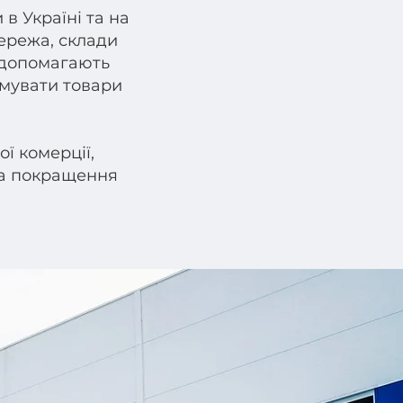
в Україні та на
мережа, склади
 допомагають
мувати товари
ї комерції,
та покращення