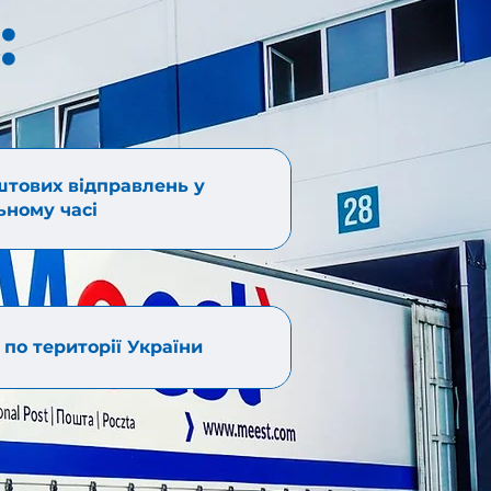
:
штових відправлень у
ьному часі
по території України