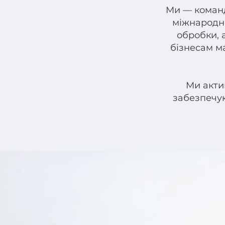
Ми — команд
міжнародно
обробки, 
бізнесам м
Ми акти
забезпечу