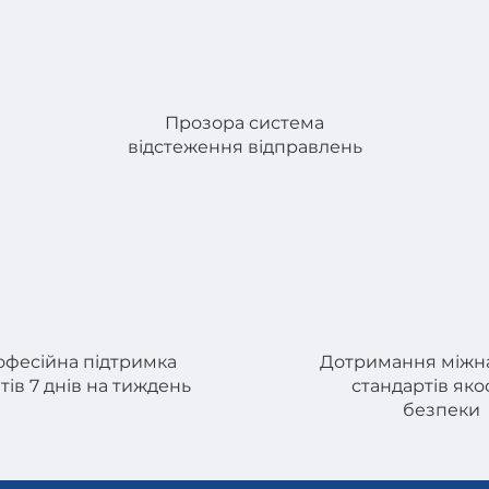
Прозора система
відстеження відправлень
фесійна підтримка
Дотримання міжн
тів 7 днів на тиждень
стандартів якос
безпеки